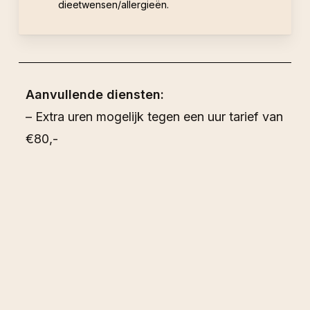
dieetwensen/allergieën.
Aanvullende diensten:
– Extra uren mogelijk tegen een uur tarief van
€80,-
– Coördinatie van extra evenementen
(bijvoorbeeld een brunch na de bruiloft)
– Ceremoniemeester op een buitenlandse
bestemming
Opmerkingen:
– Ik vraag een aanbetaling van 25%