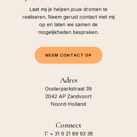
Laat mij je helpen jouw dromen te
realiseren. Neem gerust contact met mij
op en laten we samen de
mogelijkheden bespreken.
N
E
E
M
C
O
N
T
A
C
T
O
P
Adres
Oosterparkstraat 39
2042 AP Zandvoort
Noord-Holland
Connect
T: + 31 6 21 89 93 38